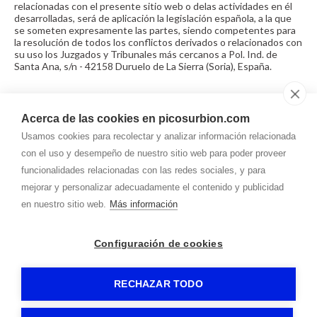
relacionadas con el presente sitio web o delas actividades en él
desarrolladas, será de aplicación la legislación española, a la que
se someten expresamente las partes, siendo competentes para
la resolución de todos los conflictos derivados o relacionados con
su uso los Juzgados y Tribunales más cercanos a Pol. Ind. de
Santa Ana, s/n - 42158 Duruelo de La Sierra (Soria), España.
Acerca de las cookies en picosurbion.com
Usamos cookies para recolectar y analizar información relacionada
975.371.172
con el uso y desempeño de nuestro sitio web para poder proveer
funcionalidades relacionadas con las redes sociales, y para
mejorar y personalizar adecuadamente el contenido y publicidad
info@
picosurbion.com
en nuestro sitio web.
Más información
Dirección
Pol. Ind. de Santa Ana, s/n
42158
-
Duruelo de La Sierra (Soria)
Configuración de cookies
COOPERATIVA PICOS DE URBIÓN
-
Aviso legal
-
RECHAZAR TODO
Política de privacidad
-
Política de cookies
- By
CiberPubli
-