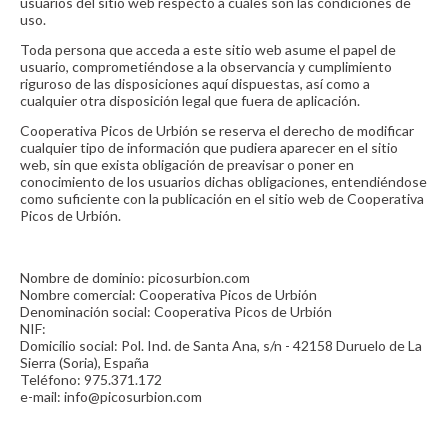
usuarios del sitio web respecto a cuáles son las condiciones de
uso.
Toda persona que acceda a este sitio web asume el papel de
usuario, comprometiéndose a la observancia y cumplimiento
riguroso de las disposiciones aquí dispuestas, así como a
cualquier otra disposición legal que fuera de aplicación.
Cooperativa Picos de Urbión se reserva el derecho de modificar
cualquier tipo de información que pudiera aparecer en el sitio
web, sin que exista obligación de preavisar o poner en
conocimiento de los usuarios dichas obligaciones, entendiéndose
como suficiente con la publicación en el sitio web de Cooperativa
Picos de Urbión.
1. DATOS IDENTIFICATIVOS
Nombre de dominio: picosurbion.com
Nombre comercial: Cooperativa Picos de Urbión
Denominación social: Cooperativa Picos de Urbión
NIF:
Domicilio social: Pol. Ind. de Santa Ana, s/n - 42158 Duruelo de La
Sierra (Soria), España
Teléfono: 975.371.172
e-mail: info@picosurbion.com
2. DERECHOS DE PROPIEDAD INTELECTUAL
E INDUSTRIAL